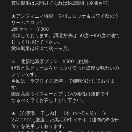
賞味期限は未開封であれば約2週間（冷凍も可）
★アンフィニィ特製 蓮根コロッケ＆ズワイ蟹のク
リームコロッケ
2個セット ¥ 800
冷凍しております。調理方法は150度〜160度の油で
じっくり揚げて下さい。
賞味期限は冷凍で約一ヶ月。
☆ 北新地濃厚プリン ¥500（税別）
卵黄と生クリームをたっぷり使った濃厚な味わいの
プリンです。
今回は「ラフロイグ25年」で風味付けしておりま
す。
国産高級ウイスキーとプリンの相性は抜群です！
なるべく早くお召し上がり下さい。
★ 【自家製 干し肉】 1本（4〜5人前） ¥
2,400/100g厳選した黒毛和牛イチボ（腿肉の希少部
位）を使用しております。