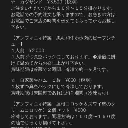
☆ カツサンド ¥ 3,500（税別）
ご注文いただいてから１０分〜１５分掛かります。
お電話での予約注文も承りますので、お急ぎの方は
お電話でご来店の時間を伝えてもらってからお越し
下さい。
【アンフィニィ特製 黒毛和牛ホホ肉のビーフシチ
ュー】
１人前 ¥ 2,000
１人前ずつ真空パックにしております。�湯煎に掛
けて温めてからお召し上がり下さい。
賞味期限は冷蔵で２週間、冷凍で約一ヶ月です。
☆ 自家製生ハム １枚 ¥800（税別）
１枚ずつ真空パックにして冷凍しております。
賞味期限は未開封であれば約２週間（冷凍も可）
【アンフィニィ特製 蓮根コロッケ＆ズワイ蟹のク
リームコロッケ】２個セット ¥ 600
冷凍しております。調理方法は１５０度〜１６０度
の油でじっくり揚げて下さい。