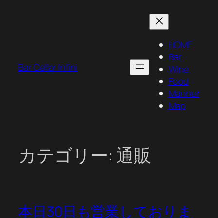
内
容
を
HOME
ス
Bar
キ
Bar Cellar Infini
Wine
ッ
Food
プ
Manner
Map
カテゴリー:
通販
本日30日も営業しておりま