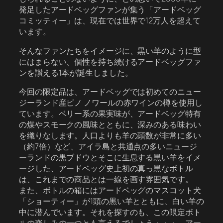
発足したアードベッグファンが集う「アードベッグ
コミッティー」は、現在では世界で12万人を超えて
います。
そんなファンたちをイメージに、黒い羊のように型
にはまらない、個性を持ち続けるアードベッグファ
ンを讃える1本が誕生しました。
今回の限定品は、アードベッグでは初めてのニュー
ジーランド産ピノ ノワールの赤ワインの樽を使用し
ています。ベリー系の果実味が、アードベッグ特有
の煤やスモークの風味とともに、深みのある味わい
を織りなします。人口よりも羊の頭数が非常に多い
（約7倍）など、アイラ島と共通点の多いニュージ
ーランドの黒ブドウとそこに生息する黒い羊をイメ
ージした、アードベッグ史上初の真っ黒なボトル
は、これまでの商品とは一線を画す雰囲気です。
また、ボトルの箱にはアードベッグのマスコット犬
「ショーティー」が1頭の黒い羊とともに、白い羊の
中に潜んでいます。それを探すのも、この限定ボト
ルの楽しみの一つとも言えるでしょう・・・。アー