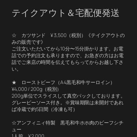
テイクアウト＆宅配便発送
☆ カツサンド ¥ 3,500（税別）《テイクアウトの
みの販売です》
ご注文いただいてから10分〜15分掛かります。お電
話での予約注文も承りますので、お急ぎの方はお電
話でご来店の時間を伝えてもらってからお越し下さ
い。
★ ローストビーフ（A4黒毛和牛サーロイン）
¥4,000 / 200g（税別）
200g単位でスライスして真空パックしております。
グレービーソース付き。※賞味期限は未開封であれ
ば冷蔵で約5日間（冷凍も可）
☆アンフィニィ特製 黒毛和牛ホホ肉のビーフシチ
ュー
1人前 ¥ 2,000