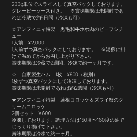
200g単位でスライスして真空パックしております。
グレービーソース付き。 ※賞味期限は未開封であ
れば冷蔵で約5日間（冷凍も可）
☆アンフィニィ特製 黒毛和牛ホホ肉のビーフシチ
ュー
1人前 ¥ 2,000
1人前ずつ真空パックにしております。 ※湯煎に掛
けて温めてからお召し上がり下さい。
賞味期限は冷蔵で2週間、冷凍で約一ヶ月です。
☆ 自家製生ハム 1枚 ¥800（税別）
1枚ずつ真空パックにして冷凍しております。
賞味期限は未開封であれば約2週間（冷凍も可）
★アンフィニィ特製 蓮根コロッケ＆ズワイ蟹のク
リームコロッケ
2個セット ¥ 600
冷凍しております。調理方法は150度〜160度の油で
じっくり揚げて下さい。
賞味期限は冷凍で約一ヶ月。