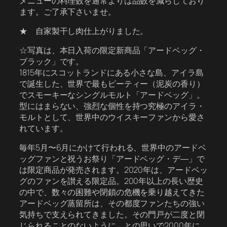
メニューの料理数を通常よりは品数を減らしており
ます。ご了承下さいませ。
★ 自家製干し肉仕上がりました。
☆写真は、本日入荷の限定新商品「アードベッグ・
ブラック」です。
1815年にスコットランドにある小さな島、アイラ島
で誕生した、世界で最もピーティー（泥炭の香り）
でスモーキーなシングルモルト「アードベッグ」。
型にはまらない、強烈な個性を持つ究極のアイラ・
モルトとして、世界中のウイスキーファンから愛さ
れています。
毎年5月〜6月にかけて行われる、世界中のアードベ
ッグファンと祝うお祭り「アードベッグ・デ―」で
は限定商品が発売されます。2020年は、アードベッ
グのファンを讃える限定品。200年以上の長い歴史
の中で、数々の困難や閉鎖の危機を乗り越えてきた
アードベッグ蒸留所は、その都度ファンたちの強い
気持ちで支えられてきました。その門戸が二度と閉
じられることのないように、との思いで2000年に