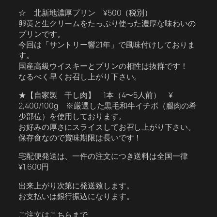
☆ 北新地濃厚プリン ¥500（税別）
卵黄と生クリームをたっぷり使った濃厚な味わいの
プリンです。
今回は「サントリー響21年」で風味付けしておりま
す。
国産高級ウイスキーとプリンの相性は抜群です！
なるべく早くお召し上がり下さい。
★【自家製 干し肉】 1本（4〜5人前） ¥
2,400/100g ※厳選した黒毛和牛イチボ（腿肉の希
少部位）を使用しております。
お好みの厚さにスライスしてお召し上がり下さい。
保存食なので賞味期限は長いです！
宅配便発送は、一件の注文につき送料は全国一律
¥1,600円
出来上がり次第に発送致します。
お支払いは銀行振込になります。
ご注文はこちらまで