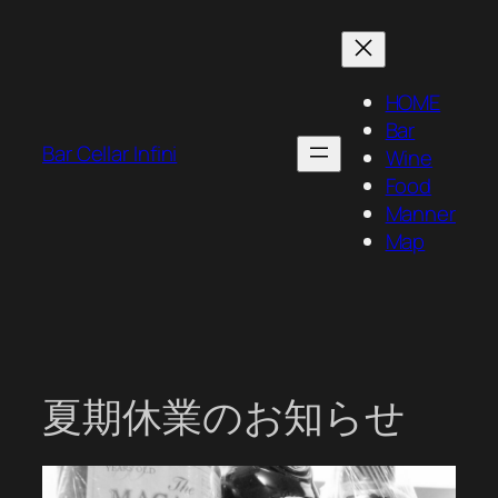
内
容
を
HOME
ス
Bar
キ
Bar Cellar Infini
Wine
ッ
Food
プ
Manner
Map
夏期休業のお知らせ